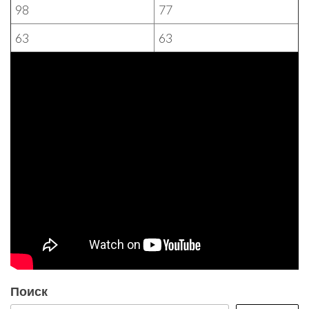
98
77
63
63
Поиск