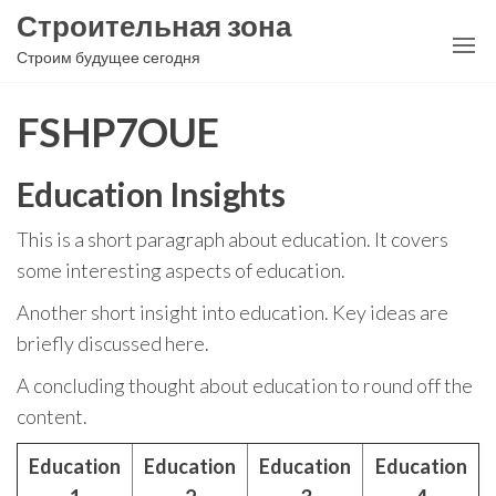
Перейти
Строительная зона
к
Строим будущее сегодня
содержимому
FSHP7OUE
Education Insights
This is a short paragraph about education. It covers
some interesting aspects of education.
Another short insight into education. Key ideas are
briefly discussed here.
A concluding thought about education to round off the
content.
Education
Education
Education
Education