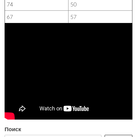
74
50
67
57
Поиск