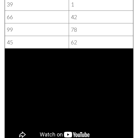
39
1
66
42
99
78
45
62