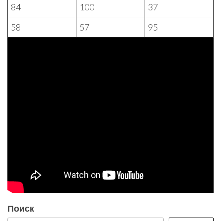
84
100
37
58
57
95
Поиск