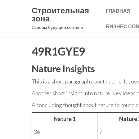
Перейти
Строительная
ГЛАВНАЯ
к
зона
содержимому
БИЗНЕС СО
Строим будущее сегодня
49R1GYE9
Nature Insights
This is a short paragraph about nature. It cov
Another short insight into nature. Key ideas a
A concluding thought about nature to round of
Nature 1
Nature 
36
7