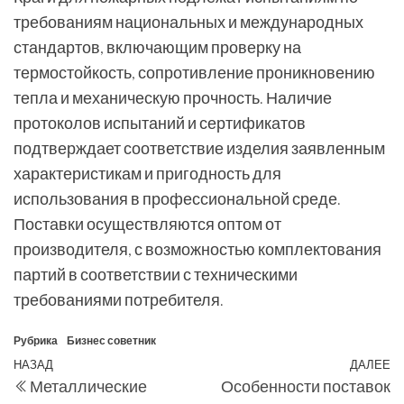
требованиям национальных и международных
стандартов, включающим проверку на
термостойкость, сопротивление проникновению
тепла и механическую прочность. Наличие
протоколов испытаний и сертификатов
подтверждает соответствие изделия заявленным
характеристикам и пригодность для
использования в профессиональной среде.
Поставки осуществляются оптом от
производителя, с возможностью комплектования
партий в соответствии с техническими
требованиями потребителя.
Рубрика
Бизнес советник
Навигация
Предыдущая
НАЗАД
ДАЛЕЕ
С
Металлические
Особенности поставок
по
запись
з