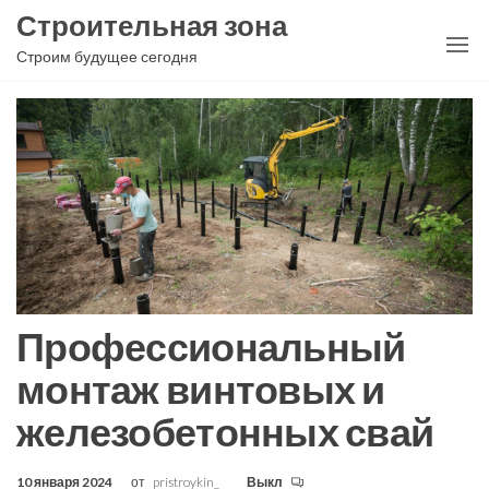
Перейти
Строительная зона
к
Строим будущее сегодня
содержимому
Профессиональный
монтаж винтовых и
железобетонных свай
10 января 2024
от
pristroykin_
Выкл