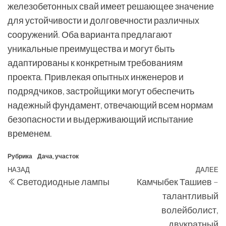
железобетонных свай имеет решающее значение
для устойчивости и долговечности различных
сооружений. Оба варианта предлагают
уникальные преимущества и могут быть
адаптированы к конкретным требованиям
проекта. Привлекая опытных инженеров и
подрядчиков, застройщики могут обеспечить
надежный фундамент, отвечающий всем нормам
безопасности и выдерживающий испытание
временем.
Рубрика
Дача, участок
Навигация
Предыдущая
НАЗАД
ДАЛЕЕ
С
Светодиодные лампы
Камчыбек Ташиев –
по
запись
з
талантливый
записям
волейболист,
двукратный