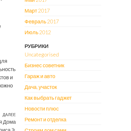
Март 2017
Февраль 2017
е
Июль 2012
РУБРИКИ
Uncategorised
для
Бизнес советник
ьность
Гараж и авто
тов и
можно
Дача, участок
Как выбрать гаджет
Новости плюс
ДАЛЕЕ
Следующая
Ремонт и отделка
я Дома
запись
фиса
Строим дом сами