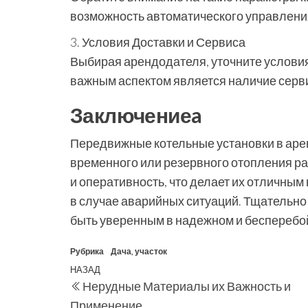
возможность автоматического управлени
3. Условия Доставки и Сервиса
Выбирая арендодателя, уточните условия
важным аспектом является наличие серв
Заключениеa
Передвижные котельные установки в арен
временного или резервного отопления ра
и оперативность, что делает их отличны
в случае аварийных ситуаций. Тщательн
быть уверенным в надежном и бесперебо
Рубрика
Дача, участок
Навигация
Предыдущая
НАЗАД
Нерудные Материалы их Важность и
по
запись
Применение