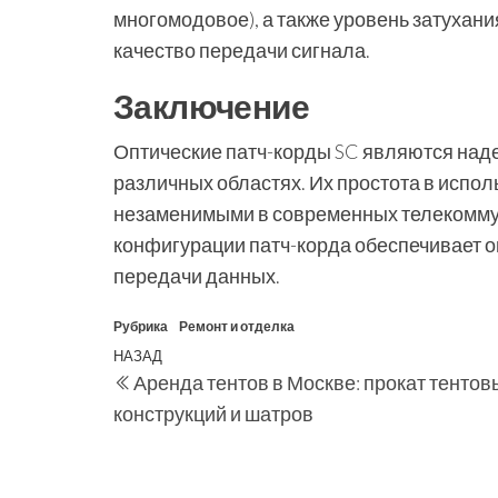
многомодовое), а также уровень затухани
качество передачи сигнала.
Заключение
Оптические патч-корды SC являются над
различных областях. Их простота в испо
незаменимыми в современных телекоммун
конфигурации патч-корда обеспечивает 
передачи данных.
Рубрика
Ремонт и отделка
Навигация
Предыдущая
НАЗАД
Аренда тентов в Москве: прокат тентов
по
запись
конструкций и шатров
записям