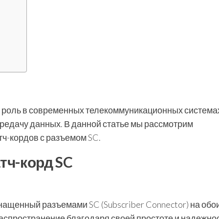
 роль в современных телекоммуникационных система
редачу данных. В данной статье мы рассмотрим
тч-кордов с разъемом SC.
тч-корд SC
снащенный разъемами SC (Subscriber Connector) на обо
аспространение благодаря своей простоте и надежнос