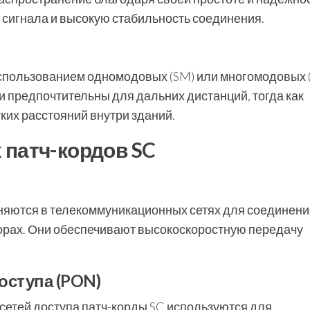
 сигнала и высокую стабильность соединения.
использованием одномодовых (SM) или многомодовых
 предпочтительны для дальних дистанций, тогда как
их расстояний внутри зданий.
 патч-кордов SC
няются в телекоммуникационных сетях для соединени
торах. Они обеспечивают высокоскоростную передачу
оступа (PON)
сетей доступа патч-корды SC используются для