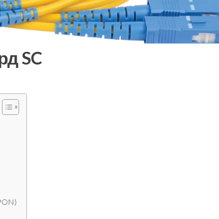
рд SC
(PON)