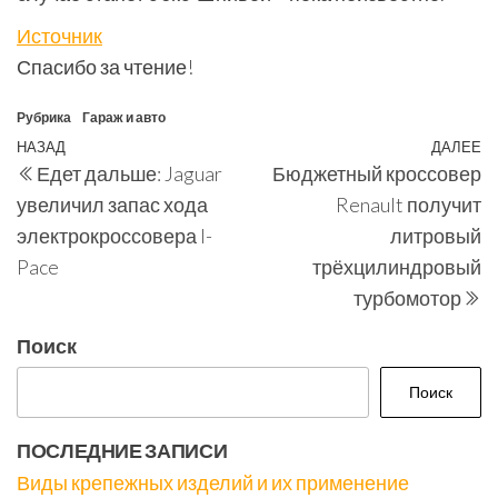
Источник
Спасибо за чтение!
Рубрика
Гараж и авто
Навигация
Предыдущая
НАЗАД
ДАЛЕЕ
С
Едет дальше: Jaguar
Бюджетный кроссовер
по
запись
з
увеличил запас хода
Renault получит
записям
электрокроссовера I-
литровый
Pace
трёхцилиндровый
турбомотор
Поиск
Поиск
ПОСЛЕДНИЕ ЗАПИСИ
Виды крепежных изделий и их применение