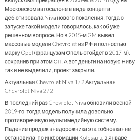
Московском автосалоне в виде концепта
дебютировала Niva нового поколения, тогда о
запуске такой модели говорилось, как об уже
решенном вопросе. Но в 2015-м GM вывел
массовые модели Chevrolet из РФ и полностью
марку Opel (французам Опель отойдет в 2017-м),
сохранив при этом СП. А вот деньги на новую Ниву
так и не выделили, проект закрыли.
Актуальная Chevrolet Niva
1
/ 2 Актуальная
Chevrolet Niva
2
/ 2
В последний раз Chevrolet Niva обновили весной
2019-го, тогда модель получила довольно
противоречивую мультимедийную систему.
Падение продаж внедорожника эта «обновка» не
остановила: по информации Kolesa.ru, в январе-