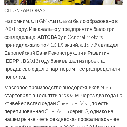
СП GM-АВТОВАЗ
Напомним, СП GM-АВТОВАЗ было образовано в
2001 году. Изначально у предприятия было три
совладельца: АВТОВАЗу и General Motors
принадлежало по 41,61% акций, а 16,78% владел
Европейский Банк Реконструкции и Развития
(ЕБРР). В 2012 году банк вышел из проекта,
продав свою долю партнерам – ее распределили
пополам.
Массовое производство внедорожников Niva
стартовало в Тольятти в 2002-м. Через два года на
конвейер встал седан Chevrolet Viva, то есть
перелицованная Opel Astra серии G, однако на
нашем рынке «четырехдверка» провалилась – ее
выпуск был прекращен в 2008-м. В 2014 году на