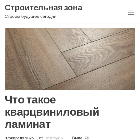
Перейти
Строительная зона
к
Строим будущее сегодня
содержимому
Что такое
кварцвиниловый
ламинат
3 февраля 2025
от
pristroykin_
Выкл