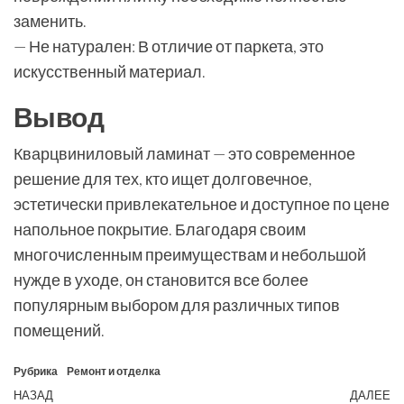
заменить.
— Не натурален: В отличие от паркета, это
искусственный материал.
Вывод
Кварцвиниловый ламинат — это современное
решение для тех, кто ищет долговечное,
эстетически привлекательное и доступное по цене
напольное покрытие. Благодаря своим
многочисленным преимуществам и небольшой
нужде в уходе, он становится все более
популярным выбором для различных типов
помещений.
Рубрика
Ремонт и отделка
Навигация
Предыдущая
НАЗАД
ДАЛЕЕ
С