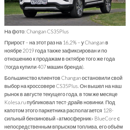
На фото: Changan CS35Plus
Прирост – на этот раз на 16,2% – у Changan в
ноябре 2019 года также зафиксирован и по
отношению к продажам в октябре того же года
(тогда купили 407 машин бренда).
Большинство клиентов Changan остановили свой
выбор на кроссовере CS35Plus. Он вышел на наш
рынок в августе текущего года, в том же месяце
Kolesa.ru публиковал тест-драйв новинки. Под
капотом этого паркетника располагается 128-
сильный бензиновый «атмосферник» BlueCore с
непосредственным впрыском топлива, его объём