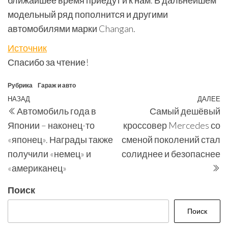
модельный ряд пополнится и другими
автомобилями марки Changan.
Источник
Спасибо за чтение!
Рубрика
Гараж и авто
Навигация
Предыдущая
НАЗАД
ДАЛЕЕ
С
Автомобиль года в
Самый дешёвый
по
запись
з
Японии – наконец-то
кроссовер Mercedes со
записям
«японец». Награды также
сменой поколений стал
получили «немец» и
солиднее и безопаснее
«американец»
Поиск
Поиск