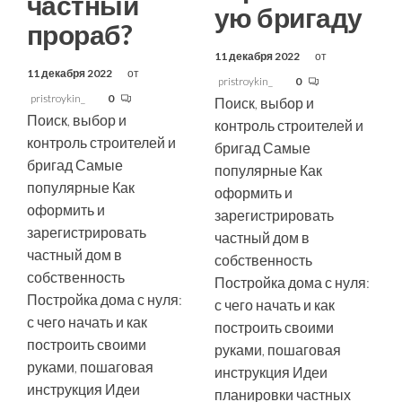
частный
ую бригаду
прораб?
11 декабря 2022
от
11 декабря 2022
от
pristroykin_
0
pristroykin_
0
Поиск, выбор и
Поиск, выбор и
контроль строителей и
контроль строителей и
бригад Самые
бригад Самые
популярные Как
популярные Как
оформить и
оформить и
зарегистрировать
зарегистрировать
частный дом в
частный дом в
собственность
собственность
Постройка дома с нуля:
Постройка дома с нуля:
с чего начать и как
с чего начать и как
построить своими
построить своими
руками, пошаговая
руками, пошаговая
инструкция Идеи
инструкция Идеи
планировки частных