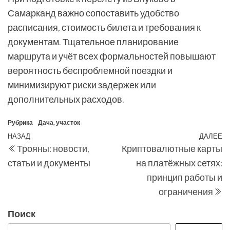
Самарканд важно сопоставить удобство
расписания, стоимость билета и требования к
документам. Тщательное планирование
маршрута и учёт всех формальностей повышают
вероятность беспроблемной поездки и
минимизируют риски задержек или
дополнительных расходов.
Рубрика
Дача, участок
Навигация
Предыдущая
НАЗАД
ДАЛЕЕ
С
Трояны: новости,
Криптовалютные карты
по
запись
з
статьи и документы
на платёжных сетях:
записям
принцип работы и
ограничения
Поиск